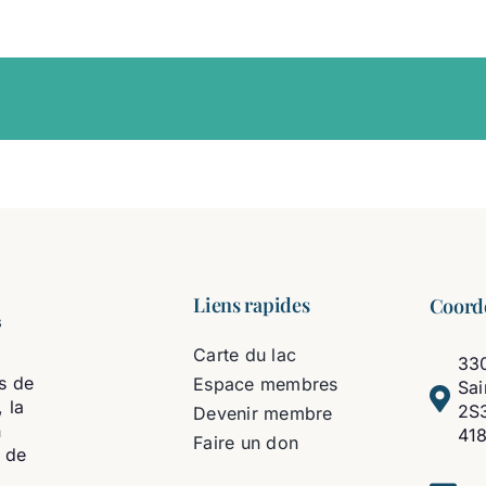
Liens rapides
Coord
Carte du lac
330
s de
Espace membres
Sa
 la
2S
Devenir membre
n
41
Faire un don
t de