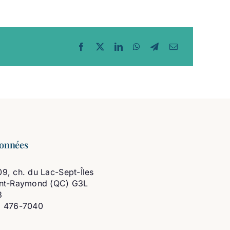
onnées
9, ch. du Lac-Sept-Îles
int-Raymond (QC) G3L
3
8 476-7040