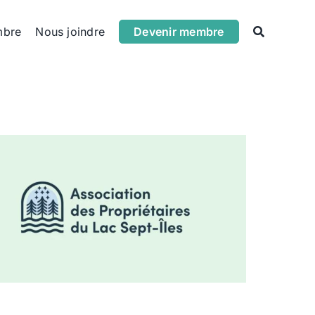
mbre
Nous joindre
Devenir membre