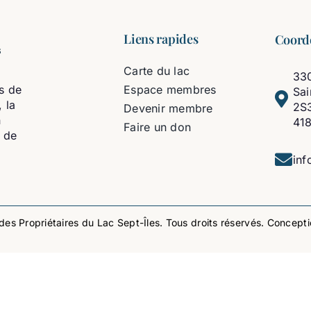
Liens rapides
Coord
Carte du lac
330
s de
Espace membres
Sa
 la
2S
Devenir membre
n
41
Faire un don
t de
inf
es Propriétaires du Lac Sept-Îles. Tous droits réservés. Concept