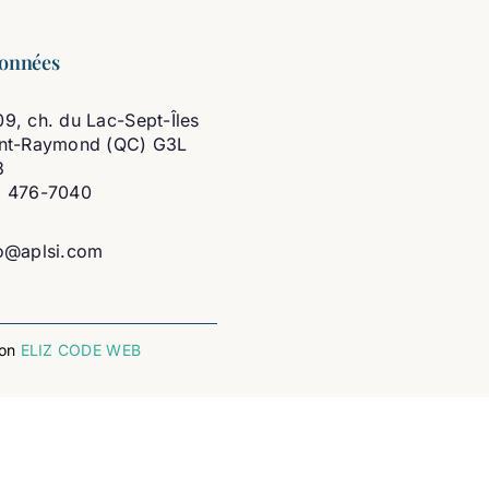
onnées
9, ch. du Lac-Sept-Îles
int-Raymond (QC) G3L
3
8 476-7040
o@aplsi.com
ion
ELIZ CODE WEB