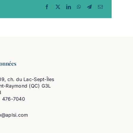
onnées
9, ch. du Lac-Sept-Îles
int-Raymond (QC) G3L
3
8 476-7040
o@aplsi.com