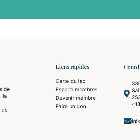
Liens rapides
Coord
Carte du lac
330
s de
Espace membres
Sa
 la
2S
Devenir membre
n
41
Faire un don
t de
inf