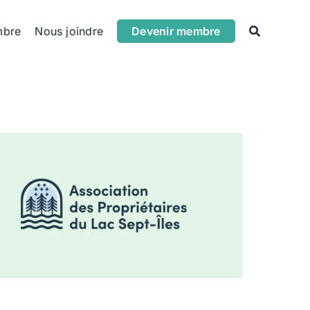
mbre
Nous joindre
Devenir membre