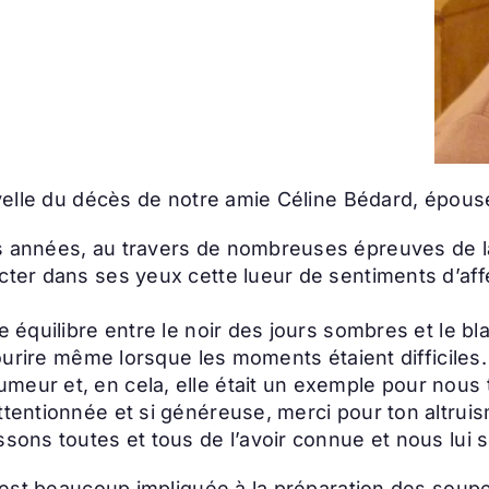
ouvelle du décès de notre amie Céline Bédard, épou
s années, au travers de nombreuses épreuves de la
cter dans ses yeux cette lueur de sentiments d’affe
 équilibre entre le noir des jours sombres et le blanc
 sourire même lorsque les moments étaient difficile
meur et, en cela, elle était un exemple pour nous
ttentionnée et si généreuse, merci pour ton altrui
ssons toutes et tous de l’avoir connue et nous lui
s’est beaucoup impliquée à la préparation des soupe