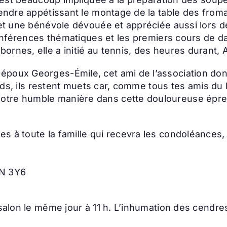
rendre appétissant le montage de la table des froma
 et une bénévole dévouée et appréciée aussi lors des
 conférences thématiques et les premiers cours de 
rnes, elle a initié au tennis, des heures durant, A
époux Georges-Émile, cet ami de l’association do
pieds, ils restent muets car, comme tous tes amis du
otre humble manière dans cette douloureuse épre
s à toute la famille qui recevra les condoléances,
1N 3Y6
 salon le même jour à 11 h. L’inhumation des cendre