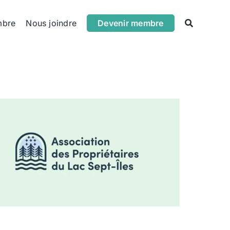
mbre
Nous joindre
Devenir membre