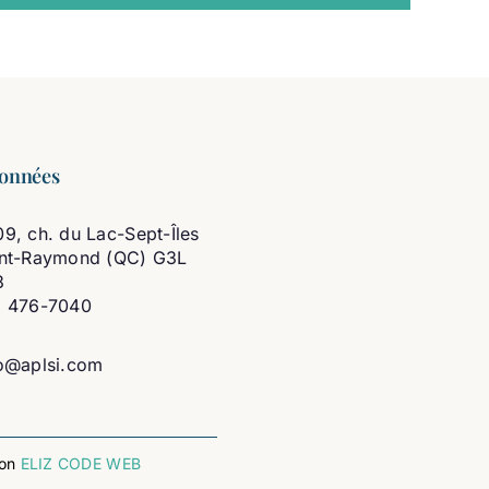
onnées
9, ch. du Lac-Sept-Îles
int-Raymond (QC) G3L
3
8 476-7040
o@aplsi.com
ion
ELIZ CODE WEB