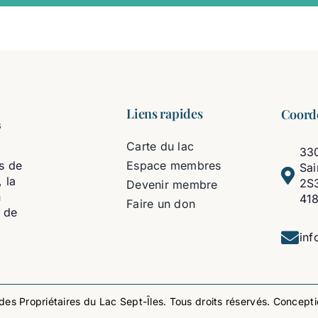
Liens rapides
Coord
Carte du lac
330
s de
Espace membres
Sa
 la
2S
Devenir membre
n
41
Faire un don
t de
inf
es Propriétaires du Lac Sept-Îles. Tous droits réservés. Concept