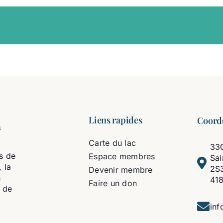
Liens rapides
Coord
Carte du lac
330
s de
Espace membres
Sa
 la
2S
Devenir membre
n
41
Faire un don
t de
inf