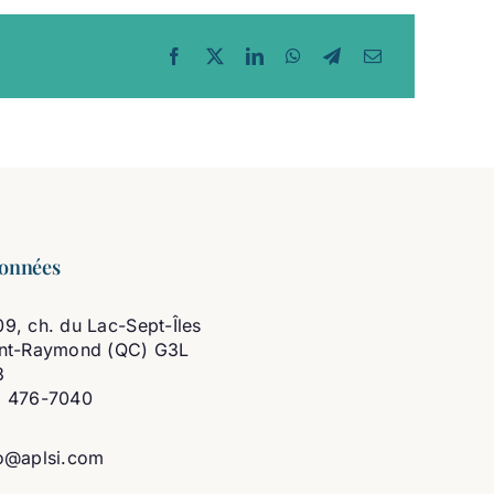
onnées
9, ch. du Lac-Sept-Îles
int-Raymond (QC) G3L
3
8 476-7040
o@aplsi.com