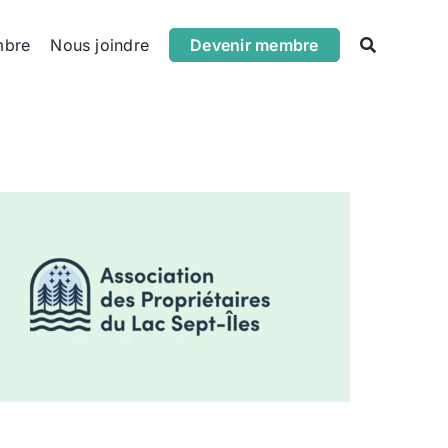
mbre
Nous joindre
Devenir membre