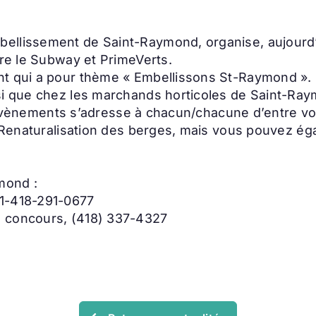
llissement de Saint-Raymond, organise, aujourd’hu
tre le Subway et PrimeVerts.
t qui a pour thème « Embellissons St-Raymond ». L
si que chez les marchands horticoles de Saint-Raym
es évènements s’adresse à chacun/chacune d’entre vou
a Renaturalisation des berges, mais vous pouvez ég
mond :
 1-418-291-0677
u concours, (418) 337-4327