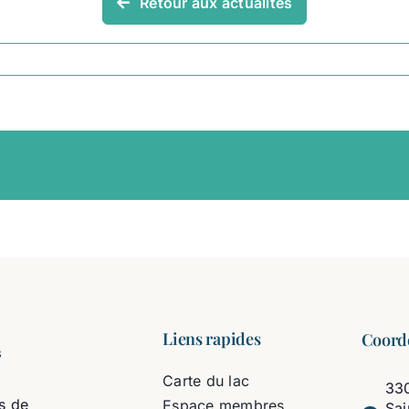
Retour aux actualités
Liens rapides
Coord
Carte du lac
330
s de
Espace membres
Sa