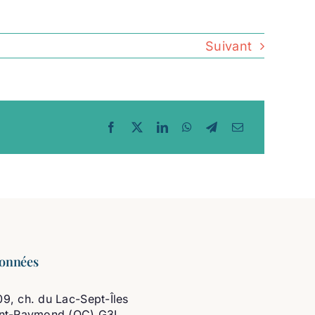
Suivant
onnées
9, ch. du Lac-Sept-Îles
int-Raymond (QC) G3L