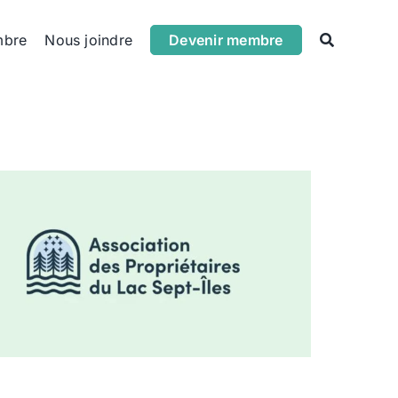
mbre
Nous joindre
Devenir membre