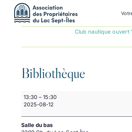
Passer
au
Votr
contenu
Club nautique ouvert 
Bibliothèque
Bibliothèque
13:30
–
15:30
2025-08-12
Salle du bas