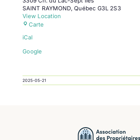
3309 Ch. du Lac-Sept Îles
SAINT RAYMOND
,
Québec
G3L 2S3
View Location
Salle
Carte
du
iCal
bas
Google
2025-05-21