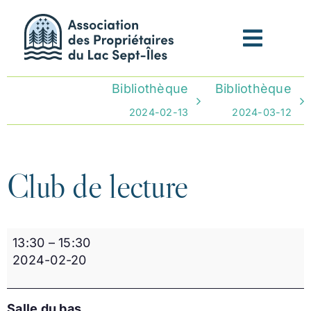
Passer
au
contenu
Bibliothèque
Bibliothèque
2024-02-13
2024-03-12
Club de lecture
Club
13:30
–
15:30
de
2024-02-20
lecture
Salle du bas