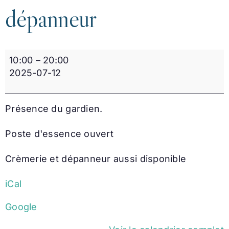
dépanneur
Club
10:00
–
20:00
nautique
2025-07-12
ouvert
10h
20h
Présence du gardien.
/
Crèmerie
Poste d'essence ouvert
et
dépanneur
Crèmerie et dépanneur aussi disponible
iCal
Google