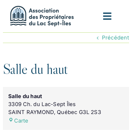
Passer
au
contenu
Précédent
Salle du haut
Salle du haut
3309 Ch. du Lac-Sept Îles
SAINT RAYMOND
,
Québec
G3L 2S3
Salle
Carte
du