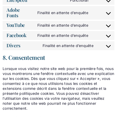
LiteSpeed
Functional
service
Consent
google-
to
Adobe
analytics
service
Finalité en attente d’enquête
Fonts
Consent
litespeed
to
YouTube
service
Finalité en attente d’enquête
Consent
adobe-
to
Facebook
fonts
Finalité en attente d’enquête
service
Consent
youtube
to
Divers
Finalité en attente d’enquête
service
Consent
facebook
to
8. Consentement
service
divers
Lorsque vous visitez notre site web pour la première fois, nous
vous montrerons une fenêtre contextuelle avec une explication
sur les cookies. Dès que vous cliquez sur « Accepter », vous
consentez à ce que nous utilisions tous les cookies et
extensions comme décrit dans la fenêtre contextuelle et la
présente politiquede cookies. Vous pouvez désactiver
l’utilisation des cookies via votre navigateur, mais veuillez
noter que notre site web pourrait ne plus fonctionner
correctement.