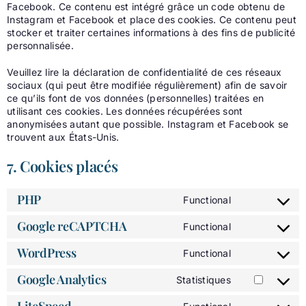
Facebook. Ce contenu est intégré grâce un code obtenu de
Instagram et Facebook et place des cookies. Ce contenu peut
stocker et traiter certaines informations à des fins de publicité
personnalisée.
Veuillez lire la déclaration de confidentialité de ces réseaux
sociaux (qui peut être modifiée régulièrement) afin de savoir
ce qu’ils font de vos données (personnelles) traitées en
utilisant ces cookies. Les données récupérées sont
anonymisées autant que possible. Instagram et Facebook se
trouvent aux États-Unis.
7. Cookies placés
PHP
Functional
Consent
to
Google reCAPTCHA
Functional
service
Consent
php
to
WordPress
Functional
service
Consent
google-
to
Google Analytics
Statistiques
recaptcha
service
Consent
wordpress
to