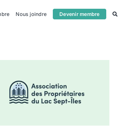
mbre
Nous joindre
Devenir membre