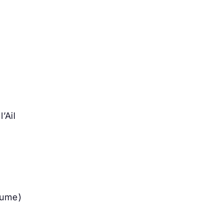
’Ail
laume)