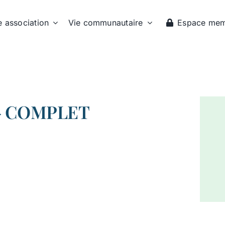
e association
Vie communautaire
Espace me
f » COMPLET