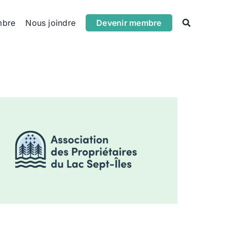
mbre
Nous joindre
Devenir membre