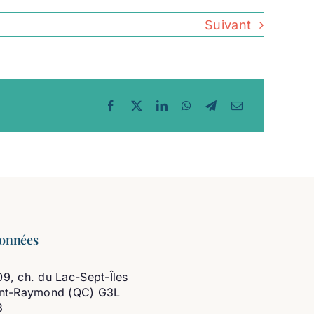
Suivant
onnées
9, ch. du Lac-Sept-Îles
int-Raymond (QC) G3L
3