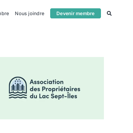
mbre
Nous joindre
Devenir membre