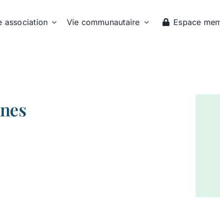
e association
Vie communautaire
Espace me
ines