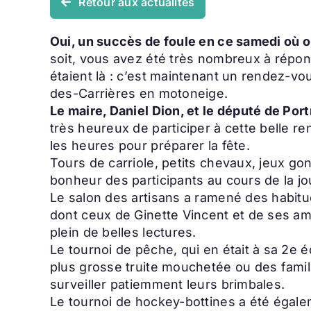
Retour aux actualités
Oui, un succès de foule en ce samedi où o
soit, vous avez été très nombreux à répon
étaient là : c’est maintenant un rendez-v
des-Carrières en motoneige.
Le maire, Daniel Dion, et le député de Po
très heureux de participer à cette belle re
les heures pour préparer la fête.
Tours de carriole, petits chevaux, jeux gonf
bonheur des participants au cours de la j
Le salon des artisans a ramené des habitué
dont ceux de Ginette Vincent et de ses ami
plein de belles lectures.
Le tournoi de pêche, qui en était à sa 2e 
plus grosse truite mouchetée ou des famille
surveiller patiemment leurs brimbales.
Le tournoi de hockey-bottines a été égale