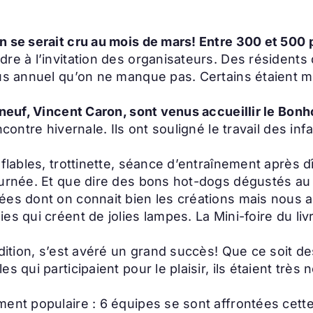
n se serait cru au mois de mars! Entre 300 et 500 
dre à l’invitation des organisateurs. Des résidents
ous annuel qu’on ne manque pas. Certains étaient 
rtneuf, Vincent Caron, sont venus accueillir le Bo
ncontre hivernale. Ils ont souligné le travail des i
lables, trottinette, séance d’entraînement après dîne
ournée. Et que dire des bons hot-dogs dégustés au 
es dont on connait bien les créations mais nous a 
es qui créent de jolies lampes. La Mini-foire du liv
édition, s’est avéré un grand succès! Que ce soit d
s qui participaient pour le plaisir, ils étaient trè
ment populaire : 6 équipes se sont affrontées cett