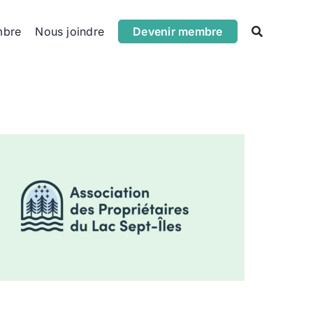
mbre
Nous joindre
Devenir membre