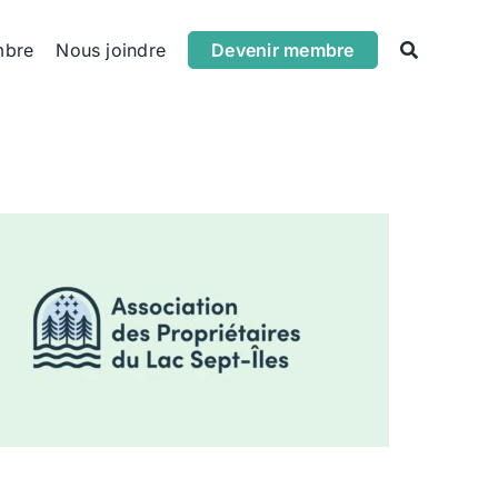
mbre
Nous joindre
Devenir membre