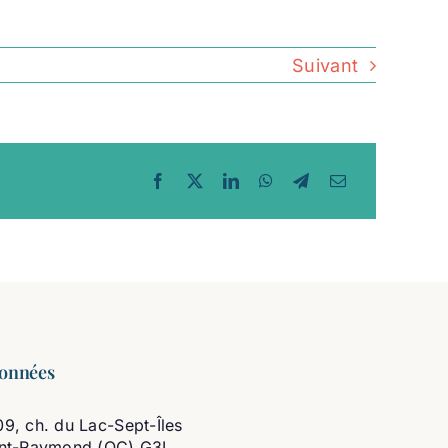
Suivant
onnées
9, ch. du Lac-Sept-Îles
int-Raymond (QC) G3L