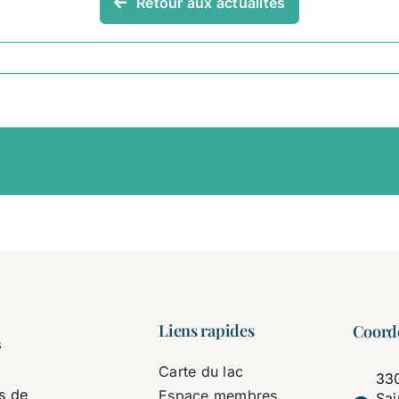
Retour aux actualités
Liens rapides
Coord
Carte du lac
330
s de
Espace membres
Sa