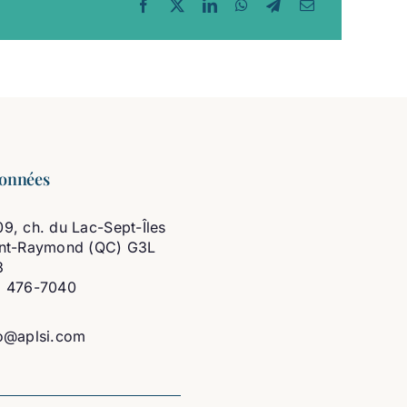
onnées
9, ch. du Lac-Sept-Îles
int-Raymond (QC) G3L
3
8 476-7040
o@aplsi.com