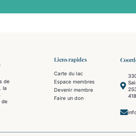
Liens rapides
Coord
Carte du lac
330
s de
Espace membres
Sa
 la
2S
Devenir membre
n
41
Faire un don
t de
inf