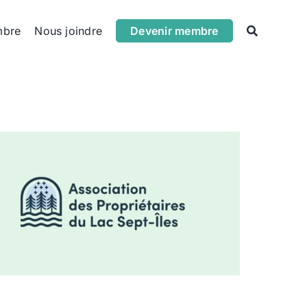
mbre
Nous joindre
Devenir membre