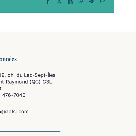
onnées
9, ch. du Lac-Sept-Îles
int-Raymond (QC) G3L
3
8 476-7040
o@aplsi.com