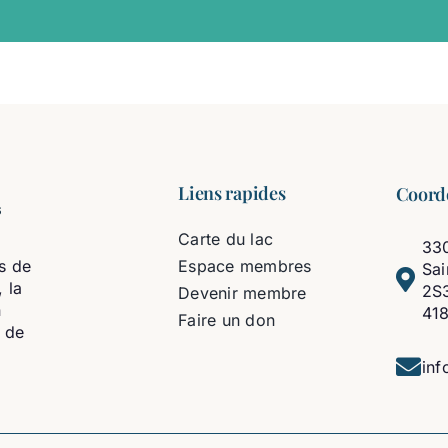
Liens rapides
Coord
Carte du lac
330
s de
Espace membres
Sa
 la
2S
Devenir membre
n
41
Faire un don
t de
inf