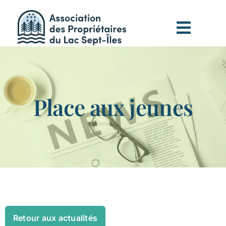
Passer
au
contenu
Place aux jeunes
Retour aux actualités