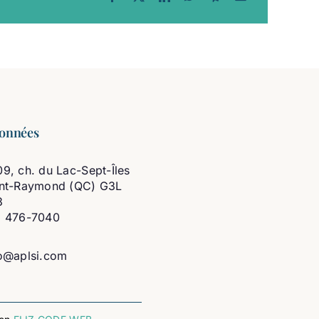
onnées
9, ch. du Lac-Sept-Îles
int-Raymond (QC) G3L
3
8 476-7040
o@aplsi.com