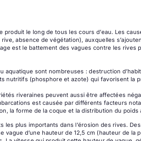
e produit le long de tous les cours d’eau. Les cau
la rive, absence de végétation), auxquelles s’ajou
illage est le battement des vagues contre les rives
u aquatique sont nombreuses : destruction d’habita
s nutritifs (phosphore et azote) qui favorisent la p
priétés riveraines peuvent aussi être affectées néga
arcations est causée par différents facteurs notamm
on, la forme de la coque et la distribution du poids 
s les plus importants dans l’érosion des rives. De
 vague d’une hauteur de 12,5 cm (hauteur de la p
s. La vitesse qui produit cette hauteur de vague, g