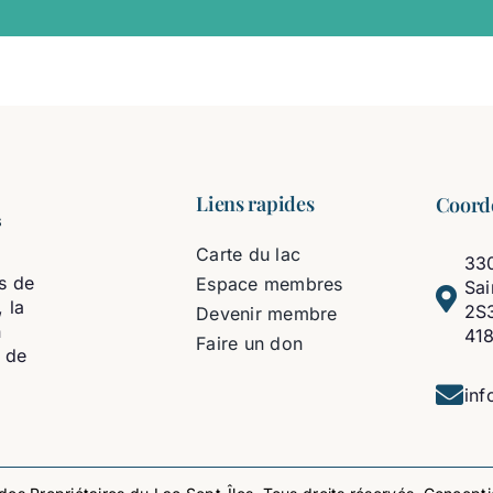
Liens rapides
Coord
Carte du lac
330
s de
Espace membres
Sa
 la
2S
Devenir membre
n
41
Faire un don
t de
inf